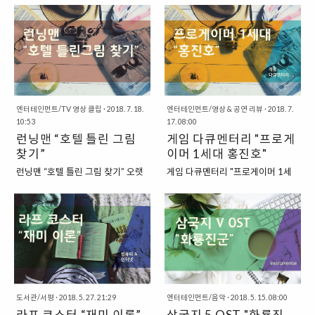
으로 쓰이는 건물이지만, 경복궁 2
DUTY)라는 전쟁을 배경으로 하는
게임이 있습니다. 이 게임은 게임 자
형태의 게임이 많이 있었습니다. 그
차 복원 정비 사업에 따라서 건물은
게임에서 “구멍 안에 불” 혹은 “구멍
체는 제법 높은 완성도로 인해서 주
래서 과거의 게임을 살펴보면, 혼자
2030년대에 철거되고 박물관은 추
안에 발사”라는 오역으로 유명해진
목을 받기도 했습니다. 오래된 고전
서 모험을 하는 형태의 어드벤처 혹
후 입지선정 후 이전할 계획이라고
표현입니다...
게임 명작 중의 하나로 꼽히는 게임
은 RPG 형태의 게임을 많이 볼 수
하기도 합니다. “해방 이후 최악의
이기도 한데요. 하지만, 이 게임은
있었지요. 요즘에는 거의 모든 게임
건..
다소 어이없는 일로 인해서 우리나
을 온라인에서 사람들이 함께 플레
라에서는 더욱더 화제가 되기도 했
이하는 것과는 전혀 다른 양상이었
습니다. 바로 이 게임을 한글로 번역
엔터테인먼트/TV 영상 클립
·
2018. 7. 18.
습니다. 그중에서도 90년대 인기 게
엔터테인먼트/영상 & 공연 리뷰
·
2018. 7.
10:53
17. 08:00
하던 한글화 번역팀이 내놓은 결과
임으로 꼽을 수 있는 명작으로는
런닝맨 “호텔 틀린 그림
게임 다큐멘터리 "프로게
물이 상당히 이상했기 때문이지요.
"대항해시대 2"라는 게임을 꼽아볼
찾기”
이머 1세대 홍진호"
“안녕하신가! 힘세고 강한 아침, 만
수 있습니다. "과거 유럽의 대항해
일 내게 물어보면 나는 왈도” 마이
시대를 게임으로 그려내고 있는 대
런닝맨 “호텔 틀린 그림 찾기” 오랫
게임 다큐멘터리 "프로게이머 1세
트 앤 매직 6의 한글화 번역은 황당
항해시대 2" 이 게임에서 다루고 있
동안 장수하고 있는 예능프로그램
대 홍진호" 이제는 "프로게이머"라
함을 넘어서 심각한 수준이었습니
는 내용은 바로 과거 유럽의 대항해
이 있습니다. SBS에서 방영되고 있
는 이름을 흔히 들어볼 수 있는 시대
다. 마치, 기계가 번역을 한 것과 같
시대를 배경으로 하고 있답니다. 신
는 런닝맨이라는 프로그램인데요.
가 되었지만, 과거에는 그렇지 않았
은 느낌이 드는 이상한 번역이라고
대륙을 탐험하고, 정복한 역사를 게
타 방송사의 비슷한 프로그램이었
습니다. 게임을 하는 것을 직업으로
할 수 있었는데요. 사실, 이 수준은
임 속에서 구현하고 있는 것이지요.
던 “무한도전”은 결국, 역사의 뒤안
삼는 사람들이 생겨난 시대이긴 하
“기계”로 그대로..
이 게임은 다소 독특하기도..
길로 사라졌지만, 아직 런닝맨은 건
지만, 지금도 여전히 게임에 대한 인
재하답니다. “런닝맨 스위스팀이 선
식은 그다지 좋지 않은 것이 사실인
보인 틀린 그림 찾기 게임” 런닝맨
데, 그 이전 시대에는 더욱더 좋지
팀은 이번에 스위스로 여행을 떠나
않은 시선으로 게임을 바라보기도
도서관/서평
·
2018. 5. 27. 21:29
엔터테인먼트/음악
·
2018. 5. 15. 08:00
는 모습을 보여주었는데요. 스위스
했었지요. 그래서 이런 시대 분위기
라프 코스터 “재미 이론”
삼국지 5 OST "화룡진