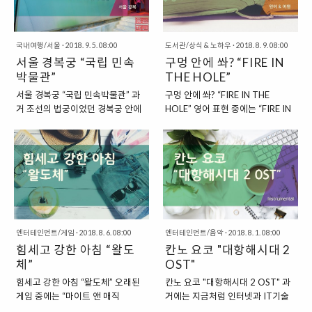
지 않습니다. 대전 액션 게임 분야에
으로 대회에 참가하는 선수들을 영
서는 일본 선수가 강세를 보이고 있
입해서 프로구단이 생겨나기도 했
기도 합니다. 그중에서도 특히 “우
던 시기였지요. 하지만, 여전히 초창
국내여행/서울
·
2018. 9. 5. 08:00
도서관/상식 & 노하우
·
2018. 8. 9. 08:00
메하라 다이고”라는 전설적인 선수
기였기에 지금처럼 "게임"이 '이스
서울 경복궁 “국립 민속
구멍 안에 쏴? “FIRE IN
가 있는데요. 특히 2D 대전 액션 게
포츠"로 완전히 뿌리를 내린 시기는
임에서 강세를 보이고 있는 선수이
박물관”
아니었습니다. 이제 그런 분위기가
THE HOLE”
지요. 아마도 “대전 액션 게임” 분야
막 시작되는 시기였지요. "이스포츠
서울 경복궁 “국립 민속박물관” 과
구멍 안에 쏴? “FIRE IN THE
에서는 세계에서 가장 유명한 선수
의 중심에 있었던 임요환 선수" 우
거 조선의 법궁이었던 경복궁 안에
HOLE” 영어 표현 중에는 “FIRE IN
가 아닐까 합니다. “스트리트 파이
리나라 이스포츠의 역사를 이야기
는 크고 작은 박물관들이 다소 있습
THE HOLE”이라는 표현이 있습니
터 게임에서 이미 잘 알려진 우메하
하는데 이 선수를 빼놓고 이야기를
니다. 경복궁 동쪽에서는 다소 이상
다. 일상에서 흔히 들어볼 수 있는
라 다이고 선수” 우메하라 다이고
할 수는 없습니다. 이스포츠 역사에
한 형태의 건축물을 볼 수 있기도 한
표현은 아니고, 특정한 집단이 사용
선수는 이미 이전에도 스트리트파
한 획을 그은 선수이기 때문인데요.
데요. 이 이상한 형태의 건축물이 바
하는 일종의 전문용어라고도 할 수
이터 게임에서 특히 멋진 모습을 선
그 선수는 바로 "임요환 선수"입니
로 경복궁 안에 있는 “국립 민속박
있습니다. 이 표현을 직역해보면,
보이면서, 그 명성을 이어나갔습..
다. 임요환 선수는 스타리그 초창기,
물관”입니다. “1992년 중앙박물관
“구멍 속의 불”이라는 말로 옮겨볼
..
에서 민속박물관이 분리되면서 쓰
수 있는데요. 간혹 “FIRE”는 동사로
인 건물” 경복궁 안에서 볼 수 있는
사용되면서 “(총을) 쏘다.”라는 말로
국립 민속박물관은 과거 국립중앙
엔터테인먼트/게임
·
2018. 8. 6. 08:00
도 사용되기도 하니, “구멍 안에
엔터테인먼트/음악
·
2018. 8. 1. 08:00
박물관이 쓰던 건물이었다고 합니
힘세고 강한 아침 “왈도
쏴”라는 말로 직역을 해볼 수도 있
칸노 요코 "대항해시대 2
다. 1992년 중앙박물관에서 민속
습니다. “콜 오브 듀티(CALL OF
체”
OST"
박물관이 분리되면서 “국립 민속박
DUTY)라는 게임에서 “구멍 안에
힘세고 강한 아침 “왈도체” 오래된
칸노 요코 "대항해시대 2 OST" 과
물관”의 건물로 사용되었다고 하지
발사”라고 번역되면서 알려진 표현”
게임 중에는 “마이트 앤 매직
거에는 지금처럼 인터넷과 IT기술
요. 지금은 이렇게 국립 민속박물관
이 표현은 “콜 오브 듀티(CALL OF
6(MIGHT AND MAGIC 6)”라는
이 발달하지 않아서, 게임도 단순한