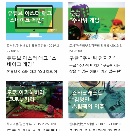
것만이 아니라, 게임을 실제로 즐길
렇지 않은 곳이 많았다. 컴퓨터 성능
제작되고, 세상에 모습을 드러내고
명한 인터넷 게임방송을 떠올려 보
수 있는 환경을 제공하기도 합니다.
이 별로 좋지 않은 곳도 있었는데,
있습니다. 그리고 시간이 지나면 현
자면, “아프리카 TV”라는 곳을 떠올
추억의 게임들을 즐기기 위한 방법
개인적으로는 손에 편한 키보드와
재 많은 사람들이 즐기고 있는 게임
려 볼 수 있습니다. 아프리카 TV는
은 단순합니다. 사이트에 접속하고,
마우스가 굉장히 중요했기에, PC방
들 역시도 고전게임으로 분류가 되
제법 물의를 일으키기도 했지만, 그
마음에 드는 게임을 선택한 뒤, 실행
에 가면서도 ..
기도 하겠지요. 고전게임은 더 이상
럼에도 불구하고 여전히 많은 사람
버튼을 누르면 그대로 즐길 수 있습
많은 사람들이 즐기는 게임은 아니
들이 이 곳에서 방송을 송출하고 시
니다. 현재 기록되..
지만, 간혹 향수를 불러일으키기 위
청하고 있지요. 이러한 인터넷 개인
해서 하는 경우가 있기도 합니다. 하
방송 콘셉트에서 아이디어를 따와
도서관/인터넷 & 컴퓨터 활용팁
·
2019. 3.
도서관/인터넷 & 컴퓨터 활용팁
·
2019. 3.
지만, 막상 이렇게 오래된 고전게임
29. 08:00
서 공중파에서도 “마이 리틀 텔레비
23. 08:00
을 찾아보려고 하면 은근히 찾기가
유튜브 이스터 애그 “스
전”이라는 이름의 방송이 공개되기
구글 “주사위 던지기”
어렵기도 하지요. “고전게임을 정리
도 했지요. “해외의 게임 전문 온라
네이크 게임”
구글 “주사위 던지기” 구글에서는
하고 소개하는 블로그, 김병조의 고
인 개인 방송 플랫폼, 트위치
찾을 수 없는 정보가 거의 없는 편입
유튜브 이스터 애그 “스네이크 게
전게임” 이렇게, 고전게임을 누군가
(TWITCH)” 우리나라에 이렇게 “아
니다. 그래서, 영어권에서는
임” 유튜브가 “구글(GOOGLE)”에
가 잘 정리를 해놓고 소개를 해놓는
프리카 TV”가 있다고 한다면, 해외
“GOOGLE”이라는 단어를 동사로
인수되기 전까지만 하더라도 유튜
곳이 있다면, 좋겠다는 생각을 하게
에는 “트위치”라는 서비스가 있습니
사용해서 “인터넷 검색한다.”는 의
브는 지금처럼 안정적인 서버를 가
되기도 합니다. 그러면 간혹 이렇게
다. 이 곳은 우리나라의 아프리카
미로 사용하기도 하지요. 이번에는
진 회사는 아니었습니다. 서버가 불
흘러간 옛날 게임이 생각나는 경우
TV와 닮아있는 곳이라고 할 수 있
구글에서 제공하는 서비스 중에서
안정했던 탓에, 특히 우리나라에서
에도 찾아서 쉽게 플레이를 할 수 있
는데요. 조금 다른 점이 있다면, 우
아주 간단한 서비스에 대해서 한 번
유튜브에 있는 영상을 시청하면 “버
을 것이니까요. 하지만, ..
리나라의 아프리카 TV의 경우에는
소개를 해보려고 합니다. 바로 구글
퍼링”이 한동안 지속되는 문제가 생
..
검색엔진을 통해서 “주사위”를 던지
기는 것을 볼 수 있었습니다. “구글
는 게임을 해볼 수 있는 것이지요.
에 인수된 후, 쾌적한 시청환경을 제
해외여행/일본 동부
·
2019. 2. 26. 00:00
엔터테인먼트/게임
·
2018. 10. 21. 08:00
“구글에서 제공하는 주사위 던지기”
공하는 유튜브” 하지만, 구글에 인