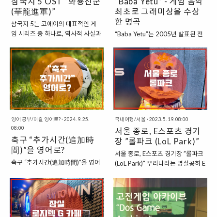
삼국지 5 OST “화룡진군
“Baba Yetu” - 게임 음악
(華龍進軍)”
최초로 그래미상을 수상
한 명곡
삼국지 5는 코에이의 대표적인 게
임 시리즈 중 하나로, 역사적 사실과
“Baba Yetu”는 2005년 발표된 전
판타지가 결합된 세계관을 통해 오
략 게임 Civilization IV의 주제곡으
랜 시간 동안 많은 사랑을 받아왔다.
로, 2011년 2월 23일 제53회 그래
특히 이 게임은 시리즈의 초석이 되
미 시상식에서 게임 음악 최초로 그
었던 삼국지 3에서의 그래픽 향상
래미상을 수상한 작품이다. 이 수상
이후, 음악적 완성도가 두드러지게
은 게임 음악이 예술적인 가치와 감
발전한 작품으로 평가된다. 그 중 *
동을 전달할 수 있다는 중요한 전환
화룡진군(華龍進軍)*이라는 곡은
점을 의미하며, 게임 음악이 클래식
단순한 배경 음악을 넘어, 게임 내에
음악과 영화 음악 등과 동등한 예술
영어 공부/이걸 영어로?
·
2024. 9. 25.
국내여행/서울
·
2023. 5. 19. 08:00
서 중요한 감정적 기폭제 역할을 하
장르로 인정받을 수 있다는 가능성
08:00
서울 종로, E스포츠 경기
며, 촉군의 테마곡으로서 깊은 인상
을 여는 역사적인 사건이었다. “아
축구 “추가시간(追加時
을 남겼다. “촉군의 역사를 담은, 그
장 ”롤파크 (LoL Park)”
프리카 부족 언어 스와힐리어로 쓰
間)”을 영어로?
이상의 음악” 화룡진군을 들을 때,
인 가사로 신비감을 가미하
서울 종로, E스포츠 경기장 ”롤파크
마치 한 편의 서사시가 펼쳐지는 듯
다” “Baba Yetu”는 크리스티안 뎀
축구 “추가시간(追加時間)”을 영어
(LoL Park)” 우리나라는 명실공히 E
한 느낌을 받는다. 이 곡은 단순히
코(Christopher Tin)가 작곡한 곡
로? 축구 경기에서 “추가시간”은 공
스포츠의 종주국이라고 할 수 있을
유비, 관우, 장비 3형제의 여정만을
으로, 스와힐리어로 쓰인 가사를 통
식 경기 시간이 끝난 후, 경기가 지
정도로 게임 분야의 국제대회에서
다루지 않는다. 그 곡이 품고 있는
해 주기도문을 표현하고 있다. 제목
연된 시간(부상, 교체, 심판의 지시
좋은 성적을 거두고 있다. 스타크래
것은 '세력의 출발' 그 자체를 의미
인 “Baba Yetu”는 스와힐리어로
등)을 보충하기 위해 추가로 주어지
프트에서부터 워크래프트 3, 그리
한다. 과거의 불안정하고 떠도는 세
“Our Father” (우리 아버지)를 의미
는 시간을 말합니다. 이 시간은 전반
고 현재에는 LoL (League Of