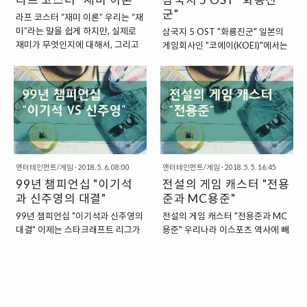
런닝맨 팀이 즉흥적으로 선보인 게
속에서 탄생한 "이스포츠"와 "게임
군"
라프 코스터 “재미 이론” 우리는 “재
임이 흥미로웠습니다. 이 게임은 꼭
리그", "프로게이머"와 같은 것들은
미”라는 말을 쉽게 하지만, 실제로
삼국지 5 OST "화룡진군" 일본의
방송에서만 볼 수 있는 게임이 아니
당시 사람들의 눈에는 그저 이상하
재미가 무엇인지에 대해서, 그리고
게임회사인 "코에이(KOEI)"에서는
라, 파티 게임 혹은 놀러 가서 친구
고 독특하게 보였을 뿐일 것입니다.
언제 우리가 재미를 느끼는지에 대
중국의 역사와 소설인 "삼국지"를
들끼리 부담 없이 할 수 있을 법한
"이스포츠와 프로 게임 리그가 막
해서 잘 알지 못합니다. 재미라는 것
기반으로 게임을 만드는 시도를 했
게임이었으니까요. △ 런닝맨 호텔
싹이 트고 있던 무렵의 2006년"
에 대해서 깊게 생각을 잘 해보지 못
습니다. 1985년에는 "삼국지 1"을
틀린 그림 찾기 여자편 △ 런닝맨 호
2006년은 이제 막 프로게이머라는
한다고 할 수 있는데요. 그래도 누군
만들어서 세상에 공개했고, 이후 시
텔 틀린그림 찾기 남자편 “호텔 방
직업과 프로 게임 리그가 어느 정도
가는 이렇게 “재미”라는 것이 무엇
리즈를 계속해서 현재는 "13편"까
을 이용한 틀린 그림 찾기” 일반적
자리를 잡아가고 있는 시기였다고
이고, 그것을 어떻게 느낄 수 있는지
지 나온 상황이 되었습니다. 코에이
으로 틀린 그림 찾기라고 하면, ..
할 수 있습니다. 당..
에 대해서 정리를 한 사람이 있습니
의 삼국지 시리즈는 3편을 계기로
다. 바로 “라프 코스터(RAPH
엄청난 그래픽적인 향상을 보여주
KOSTER)”라는 분이지요. “소니 온
엔터테인먼트/게임
·
2018. 5. 6. 08:00
었고, 5탄에서는 "음악성"을 가미한
엔터테인먼트/게임
·
2018. 5. 5. 16:45
라인 엔터테인먼트의 수석 크리에
99년 챔피언십 "이기석
게임으로 거듭나기도 했습니다. 물
전설의 게임 캐스터 "전용
이티브 임원인 라프 코스터” “재미
론, 그 이전에도 게임 속에 삽입된
과 신주영의 대결"
준과 MC용준"
이론”이라는 이름의 책을 저술한 사
음악이 있었지만 과거에는 미디 음
99년 챔피언십 "이기석과 신주영의
전설의 게임 캐스터 "전용준과 MC
람은 바로 “소니 온라인 엔터테인먼
악이 전부였던지라, 좋은 음악을 그
대결" 이제는 스타크래프트 리그가
용준" 우리나라 이스포츠 역사에 빼
트”의 수석 크리에이티브 임원으로
대로 감상할 수가 없었는데요. 5탄
사라졌지만, 과거 2000년대 중후
놓을 수 없는 인물이 있습니다. 바로
재직한 인물입니다. 바로 “라프 코
에 들어오면서 이러한 부분에서 크
반까지만 하더라도 스타크래프트라
스타크래프트 라그 캐스터로 활약
스터(RAPH KOSTER)”라는 사람인
게 개선이 되었다고 할 수 있습니다.
는 게임은 상당한 인기를 끌었습니
하면서, 카트라이더, LOL, 블레이드
데요. 울티마를 개발한 “리처드 게
"삼국지 5에 삽입된 촉군 테마곡, 화
다. 임요환, 홍진호 등의 선수들을
& 소울, 오버워치 등의 다양한 리그
리엇”, 문명..
룡진군(華龍進軍)" 삼국지 5에는
배출하면서 큰 인기를 끌었고, 급기
를 진행하고 있는 캐스터 전용준 씨
좋은 곡들이 많이 ..