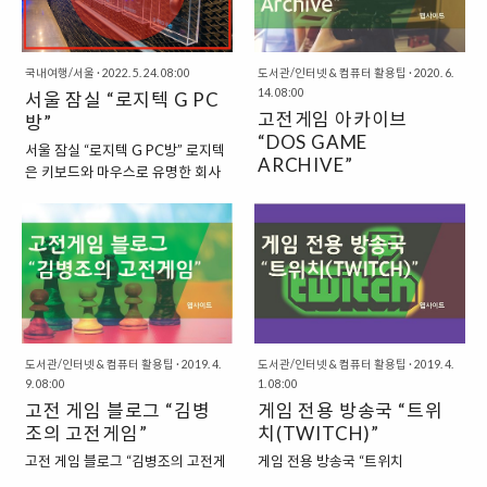
력에서 ‘..
하며, 주기..
전과 후반전 사이에, 또는 연장전에
Legend) 종목까지, 인기를 끌고 있
도 적용될 수 있습니다. 과거에 비해
는 종목에서는 항상 성과를 내왔다.
서 추가시간은 실제 지연된 경기 시
덕분에, 우리나라는 외국인의 눈에
간에 비례해서 주어지고 있는 추세
국내여행/서울
·
2022. 5. 24. 08:00
게임을 잘하는 민족으로 비치고 있
도서관/인터넷 & 컴퓨터 활용팁
·
2020. 6.
로 바뀌고 있습니다. “축구 추가시
14. 08:00
서울 잠실 “로지텍 G PC
는데, 이에 발맞추어, 우리나라의 게
간”을 영어로 어떻게 표현할 수 있
고전게임 아카이브
임리그 역시도 발전해 왔다. 게임 대
방”
을까요? 축구에서 추가시간을 표현
“DOS GAME
회를 진행하고 중계하기 위한 경기
서울 잠실 “로지텍 G PC방” 로지텍
하는 다양한 영어 용어는 다음과 같
장들이 하나씩 생겨났다가, 코로나
ARCHIVE”
은 키보드와 마우스로 유명한 회사
습니다. 1. Injury Time “Injury
19로 인해서 사라지기를 반복했지
고전게임 아카이브 “DOS GAME
이다. 게이머들의 입장에서는 컴퓨
Time”은 축구 경기에서 시간을 지
만, “LoL 파크”는 지금도 운영되고
ARCHIVE” 이제는 추억이 되어 버
터의 성능도 중요하지만, 자신에게
연시키는 주요 이유 중 하나가 부상
있는 “E스포츠” 전용 경기장이면서
린 고전게임들이 온라인으로 다시
맞는 장비를 찾는 것 또한 중요하다.
이기 때문에 붙여진 표현입니
“PC방”이다. “서울 E스포츠 전용 경
돌아왔습니다. 과거에 소위 고전게
로지텍은 특유의 정교함으로 게이
다. “How much injury time is
기장, 롤파크“ 롤파크는 서울 종로
임이라고 불리는 도스 기반으로 돌
머들에게 사랑받는 키보드, 마우스
there?” (추가시간이 얼마..
구..
아가던 게임들을 즐기려면, 다소 복
브랜드이다. “서울 잠실 : 로지텍 PC
잡한 절차를 거쳐야 했습니다. 그나
방” 잠실새내 역 근처에서는 “로지
마, 그러한 절차를 줄여준 것들이
텍 PC방”을 찾을 수 있다. 정확한 명
도서관/인터넷 & 컴퓨터 활용팁
·
2019. 4.
“도스박스”라는 프로그램과 “박서
도서관/인터넷 & 컴퓨터 활용팁
·
2019. 4.
칭은 “로지텍 G PC Cafe”라는 곳으
9. 08:00
1. 08:00
(BOXER)”라는 프로그램이었지요.
로, PC방이지만, 로지텍의 제품으
고전 게임 블로그 “김병
게임 전용 방송국 “트위
“온라인에서 쉽게 즐길 수 있는 도
로 세팅을 해놓은 로지텍 전용 PC
조의 고전게임”
치(TWITCH)”
스게임” 이러한 도스용 게임들을 한
방이라고 할 수 있다. 요즘에는 PC
곳에 모아서, 기록해둔 곳이 있습니
방에서 대부분 좋은 키보드와 마우
고전 게임 블로그 “김병조의 고전게
게임 전용 방송국 “트위치
다. 단순히 기록을 해둔 것에서 그친
스를 사용하고 있지만, 과거에는 그
임” 현재도 계속해서 새로운 게임이
(TWITCH)” 우리니라에서 가장 유