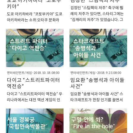
도쿄 아키하바라 “코토부
김정민 “스팀팩의 저주”
간혹 주사위를 던져야 하는 경우가
수된 이후부터는 이러한 문제점이
키야”
김정민 “스팀팩의 저주” 축구에 펠
있습니다. 보드게임을 하는 경우나,
하나둘씩 개선이 되기 시작하면서,
레의 저주가 있다면, 스타리그에는
도쿄 아키하바라 “코토부키야” 도쿄
간단한 간식내기 등의 게임을 하는
인터넷 동영상 제공업체 중에서 독
“김캐리의 저주”가 있었습니다. 그
아키하바라는 소위 오타쿠 문화라
경우에 간단한 게임으로 “주사위”를
보적인 일인자라는 자리를 굳히게
리고, 이 김캐리의 저주만큼 강력한
고 불리는 애니메이션, 피규어 모형
던져서 해결할 수 있는 경우가 있겠
되었지요. “유튜브에 있었던 이스터
것은 아니지만, 비슷한 저주가 하나
등의 다양한 서브컬처들이 모여있
지요. 이런 경우, 실제로 주사위를
애그, 스네이크 게임” 과거에는 이
더 있기도 했는데요. 바로 선수에서
는 집합소라고 할 수 있습니다. 그래
가지고 있는 경우에는 진짜 주사위
렇게 버퍼링 현상을 자주 겪었던지
해설가로 변신한 김정민 씨의 프로
서 이 곳에서는 이러한 제품들을 판
를 던지면 되지만, 그렇지 않은 경우
라, 유튜브 측에서도 버퍼링이 걸렸
그램이었던 “김정민의 스팀팩의 저
매하는 곳들을 쉽게 찾아볼 수 있기
에도 이렇게 구글 검색을..
을 때, 사용자들이 무언가를 할 수
주”가 있기도 했습니다.
도 하지요. “코토부키야(コトブキ
있도록 “이스터 애그”를 넣어주기
2018/07/04 - 반대로 이루어진
ヤ)” 역시도 이러한 매장 중의 한 곳
도..
다? “펠레의 저주” 2018/10/20 -
입니다. “일본의 모형 메이커 업체,
스타리그 “김캐리의 저주” “김정민
코토부키야(コトブキヤ)” 코토부
엔터테인먼트/게임
·
2018. 10. 18. 08:00
엔터테인먼트/게임
·
2018. 9. 23. 08:00
의 스팀팩에 출연하는 게스트는 항
키야는 일본의 모형 메이커 업체 중
다이고 “스트리트파이터
임요환 "송병석과 아이들
상 좋지 않은 결과를 얻게 된다는 저
의 한 곳입니다. 피규어를 주력으로
역전승”
사건"
주” 이러한 “스팀팩의 저주” 혹은
만드는 업체로 시작했는데요. 일본
다이고 “스트리트파이터 역전승” 우
임요환 "송병석과 아이들 사건" 스
“김정민의 저주” 혹은 “해변김의 저
최대의 피규어 업체라고 할 수 있는
리나라에서는 대전 액션 게임의 인
타크래프트가 한창 인기를 끌면서
주”라고 불렸던 이 저주는 간단했습
반다이에 이은 2위권의 회사입니
기가 그다지 높지 않습니다. 대전액
90년대 후반에서 2000년대 초반
니다. 바로 김정민의 “스팀팩”이라
다. 특히, 코토부키야의 제품이 처음
선 게임보다는 컴퓨터 게임이 더욱
에는 게임이 드디어 "스포츠"로 인
는 프로그램에 게스트로 출연하면,
이 시장에 뛰어들었을 때만 하더라
더 활성화가 되어 있고, 인기를 끌고
정을 받기 시작하는 무렵이었습니
그 게스트는 저주를 받아서 경기에
도 피규어는 조금 조악했다고 하는
있는 곳이지요. 그래서 상대적으로
다. 스타크래프트의 인기에 힘입어,
패배하거나 탈락하는 등..
데, 코토부키야에서 만든 제품의 퀄
이렇게 “액션 게임”은 잘 알려져 있
그에 맞는 대회가 생겨나고, 전문적
리티가 좋아서 큰 인상을 남겼다고..