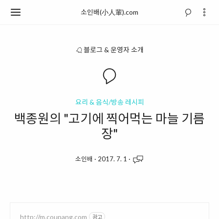
소인배(小人輩).com
블로그 & 운영자 소개
요리 & 음식/방송 레시피
백종원의 "고기에 찍어먹는 마늘 기름
장"
소인배
·
2017. 7. 1
·
http://m.coupang.com
광고