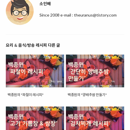
소인배
Since 2008 e-mail : theuranus@tistory.com
요리 & 음식/방송 레시피 다른 글
백종원의 "파절이 레시피"
백종원의 "양배추쌈 만들기"