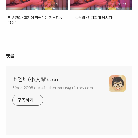
백종원의 "고기에 찍어먹는 기름장 &
백종원의 "김치찌개 레시피"
쌈장"
댓글
소인배(小人輩).com
Since 2008 e-mail : theuranus@tistory.com
구독하기