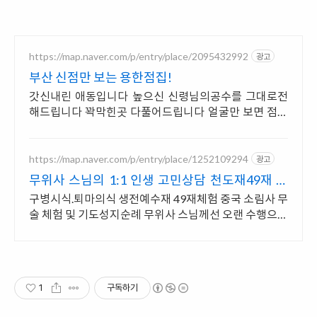
https://map.naver.com/p/entry/place/2095432992
광고
부산 신점만 보는 용한점집!
갓신내린 애동입니다 높으신 신령님의공수를 그대로전
해드립니다 꽉막힌곳 다풀어드립니다 얼굴만 보면 점사
가 나옵니다 향만 켜 주세요 신의 말씀을 그대로 전해 드
리겠습니다
https://map.naver.com/p/entry/place/1252109294
광고
무위사 스님의 1:1 인생 고민상담 천도재49재 시
다림
구병시식.퇴마의식 생전예수재 49재체험 중국 소림사 무
술 체험 및 기도성지순례 무위사 스님께선 오랜 수행으로
혜안.법신.육신통의 법력으로 꿰뚫어 상담합니다
1
구독하기