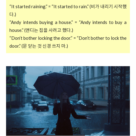
“It started raining.” = “It started to rain.” (비가 내리기 시작했
다.)
“Andy intends buying a house.” = “Andy intends to buy a
house.” (앤디는 집을 사려고 했다.)
“Don’t bother locking the door.” = “Don’t bother to lock the
door.” (문 닫는 것 신경 쓰지 마.)