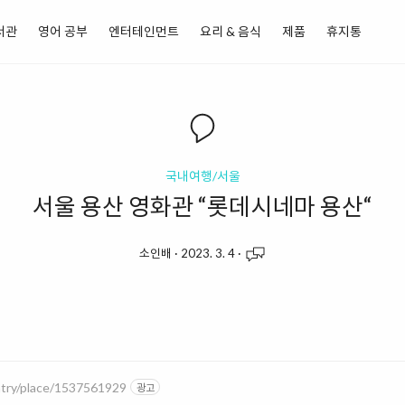
서관
영어 공부
엔터테인먼트
요리 & 음식
제품
휴지통
국내여행/서울
서울 용산 영화관 “롯데시네마 용산“
소인배
·
2023. 3. 4
·
ntry/place/1537561929
광고