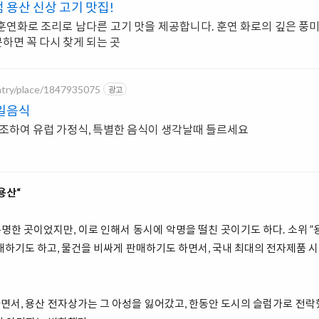
 용산 신상 고기 맛집!
훈연화로 조리로 남다른 고기 맛을 제공합니다. 훈연 화로의 깊은 풍
하면 꼭 다시 찾게 되는 곳
ntry/place/1847935075
광고
독일음식
마당이있는 2층 주택을 개조하여 유럽 가정식, 특별한 음식이 생각날때 들르세요
용산“
한 곳이었지만, 이로 인해서 동시에 악명을 떨친 곳이기도 하다. 소위 
매하기도 하고, 물건을 비싸게 판매하기도 하면서, 국내 최대의 전자제품
서, 용산 전자상가는 그 아성을 잃어갔고, 한동안 도시의 슬럼가로 전락했다