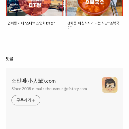
연희동 카페 “스타벅스 연희 DT점”
광화문, 아침식사가 되는 식당 “소복국
수”
댓글
소인배(小人輩).com
Since 2008 e-mail : theuranus@tistory.com
구독하기