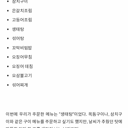
삼치구이
은갈치조림
고등어조림
생태탕
섞어탕
꼬막비빔밥
오징어무침
오징어 데침
오삼불고기
섞어찌개
이번에 우리가 주문한 메뉴는 “생태탕”이었다. 옥돔구이나, 삼치구
이와 같은 구이 메뉴를 주문하고 싶기도 했지만, 날씨가 추웠던 탓에