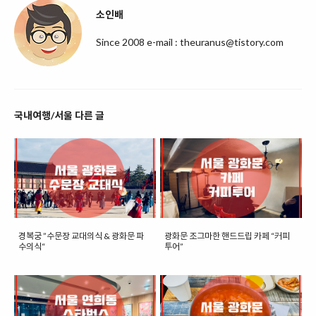
소인배
Since 2008 e-mail : theuranus@tistory.com
국내여행/서울 다른 글
경복궁 ”수문장 교대의식 & 광화문 파
광화문 조그마한 핸드드립 카페 “커피
수의식“
투어”