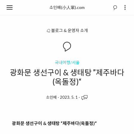
소인배(小人輩).com
블로그 & 운영자 소개
국내여행/서울
광화문 생선구이 & 생태탕 ”제주바다
(옥돌정)“
소인배
·
2023. 5. 1
·
광화문 생선구이 & 생태탕 ”제주바다(옥돌정)“