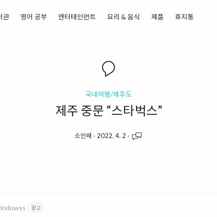
서관
영어 공부
엔터테인먼트
요리 & 음식
제품
휴지통
국내여행/제주도
제주 중문 “스타벅스”
소인배
·
2022. 4. 2
·
windowss
광고