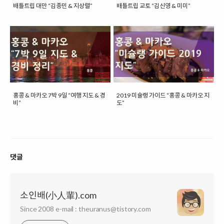
배틀트립 대만 “김종민 & 지상렬”
배틀트립 교토 “김신영 & 미미”
홍콩 & 마카오 7박 9일 “여행 지도 & 경
2019 미슐랭 가이드 “홍콩 & 마카오 지
비”
도”
댓글
소인배(小人輩).com
Since 2008 e-mail : theuranus@tistory.com