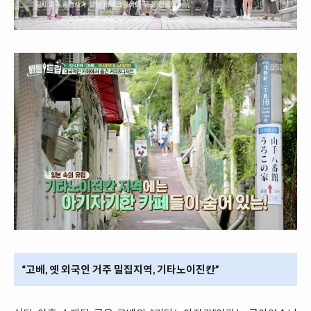
“고베, 옛 외국인 거주 밀집지역, 기타노이진칸”