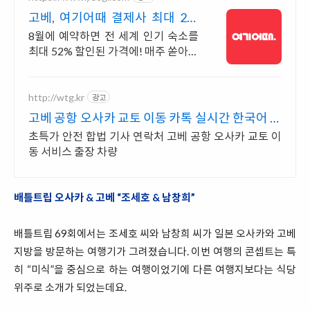
고베, 여기어때 결제사 최대 2만
원 추가할인
8월에 예약하면 전 세계 인기 숙소를
최대 52% 할인된 가격에! 매주 쏟아지
는 다양한 혜택! 앱으로 알림 받고 똑
똑하게 숙소 예약하기
http://wtg.kr
광고
고베 공항 오사카 교토 이동 카톡 실시간 한국어 지
원!
초특가 안전 합법 기사 연락처 고베 공항 오사카 교토 이
동 서비스 출장 차량
배틀트립 오사카 & 고베 “조세호 & 남창희”
배틀트립 69회에서는 조세호 씨와 남창희 씨가 일본 오사카와 고베
지방을 방문하는 여행기가 그려졌습니다. 이번 여행의 콘셉트는 특
히 “미식”을 중심으로 하는 여행이었기에 다른 여행지보다는 식당
위주로 소개가 되었는데요.