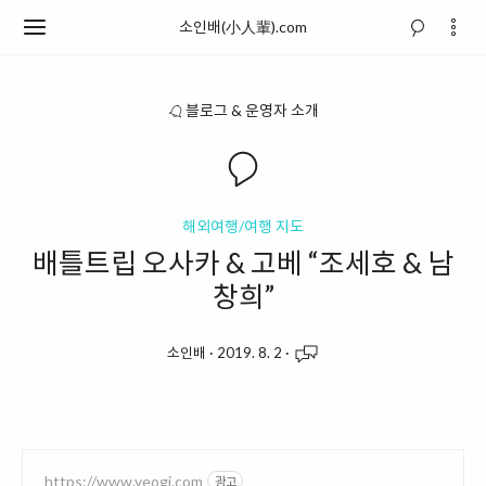
소인배(小人輩).com
블로그 & 운영자 소개
해외여행/여행 지도
배틀트립 오사카 & 고베 “조세호 & 남
창희”
소인배
·
2019. 8. 2
·
https://www.yeogi.com
광고